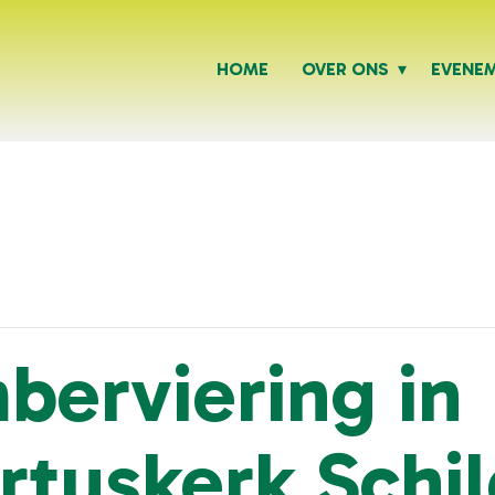
HOME
OVER ONS
EVENE
berviering in
rtuskerk Schi