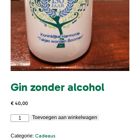
Gin zonder alcohol
€
40,00
Gin
Toevoegen aan winkelwagen
zonder
alcohol
aantal
Cadeaus
Categorie: