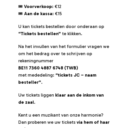
🎟
Voorverkoop:
€12
🎟
🎟
Aan de kassa:
€15
🎟
U kan tickets bestellen door onderaan op
U 
“Tickets bestellen”
te klikken.
“T
Na het invullen van het formulier vragen we
Na
om het bedrag over te schrijven op
om
rekeningnummer
re
BE11 7360 4887 6748 (TWB)
BE
met mededeling:
“tickets JC – naam
me
besteller”
.
be
Uw tickets liggen
klaar aan de inkom van
Uw
de zaal
.
de
Kent u een muzikant van onze harmonie?
Ke
Dan proberen we uw tickets
via hem of haar
Da