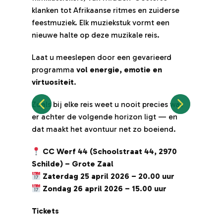
klanken tot Afrikaanse ritmes en zuiderse
kla
feestmuziek. Elk muziekstuk vormt een
fe
nieuwe halte op deze muzikale reis.
ni
Laat u meeslepen door een gevarieerd
La
programma
vol energie, emotie en
pr
virtuositeit
.
vir
Zoals bij elke reis weet u nooit precies wat
Zoa
er achter de volgende horizon ligt — en
er
dat maakt het avontuur net zo boeiend.
da
CC Werf 44 (Schoolstraat 44, 2970
Schilde) – Grote Zaal
Sc
Zaterdag 25 april 2026 – 20.00 uur
Zondag 26 april 2026 – 15.00 uur
Tickets
Ti