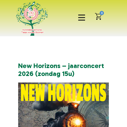
0
New Horizons – jaarconcert
N
2026 (zondag 15u)
2