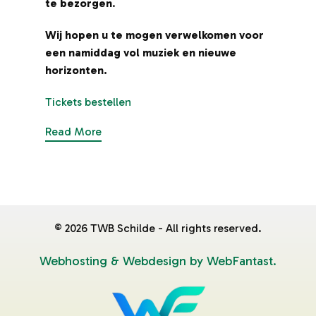
te bezorgen
.
te
Wij hopen u te mogen verwelkomen voor
Wi
een namiddag vol muziek en nieuwe
ee
horizonten.
ho
Tickets bestellen
Tic
Read More
Re
©
2026
TWB Schilde - All rights reserved.
Webhosting & Webdesign by WebFantast.