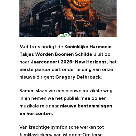
Met trots nodigt de
Koninklijke Harmonie
Me
Takjes Worden Boomen Schilde
u uit op
Ta
haar
Jaarconcert 2026: New Horizons
, het
ha
eerste jaarconcert onder leiding van onze
ee
nieuwe dirigent
Gregory Delbrouck
.
ni
Samen slaan we een nieuwe muzikale weg
Sa
in en nemen we het publiek mee op een
in
muzikale reis naar
nieuwe bestemmingen
mu
en horizonten
.
en
Van krachtige symfonische werken tot
Va
filmklassiekers, van Midden-Oosterse
fi