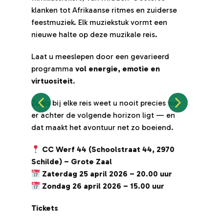
klanken tot Afrikaanse ritmes en zuiderse
kla
feestmuziek. Elk muziekstuk vormt een
fe
nieuwe halte op deze muzikale reis.
ni
Laat u meeslepen door een gevarieerd
La
programma
vol energie, emotie en
pr
virtuositeit
.
vir
Zoals bij elke reis weet u nooit precies wat
Zoa
er achter de volgende horizon ligt — en
er
dat maakt het avontuur net zo boeiend.
da
CC Werf 44 (Schoolstraat 44, 2970
Schilde) – Grote Zaal
Sc
Zaterdag 25 april 2026 – 20.00 uur
Zondag 26 april 2026 – 15.00 uur
Tickets
Ti