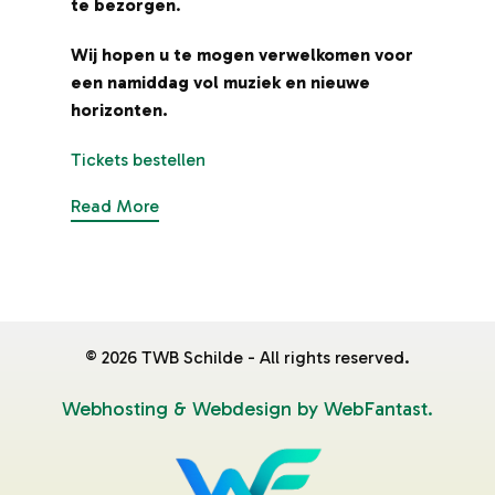
te bezorgen
.
te
Wij hopen u te mogen verwelkomen voor
Wi
een namiddag vol muziek en nieuwe
ee
horizonten.
ho
Tickets bestellen
Tic
Read More
Re
©
2026
TWB Schilde - All rights reserved.
Webhosting & Webdesign by WebFantast.