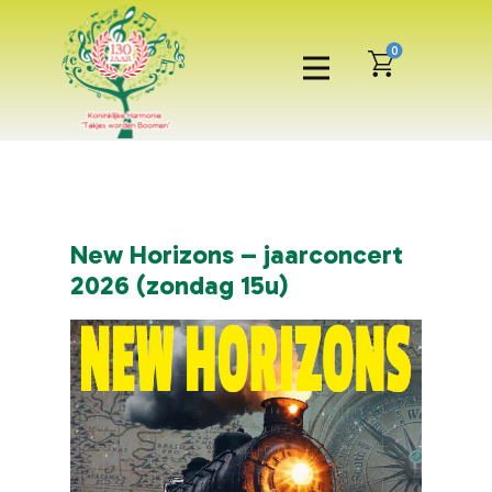
0
New Horizons – jaarconcert
N
2026 (zondag 15u)
2