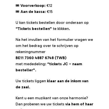
🎟
Voorverkoop:
€12
🎟
🎟
Aan de kassa:
€15
🎟
U kan tickets bestellen door onderaan op
U 
“Tickets bestellen”
te klikken.
“T
Na het invullen van het formulier vragen we
Na
om het bedrag over te schrijven op
om
rekeningnummer
re
BE11 7360 4887 6748 (TWB)
BE
met mededeling:
“tickets JC – naam
me
besteller”
.
be
Uw tickets liggen
klaar aan de inkom van
Uw
de zaal
.
de
Kent u een muzikant van onze harmonie?
Ke
Dan proberen we uw tickets
via hem of haar
Da