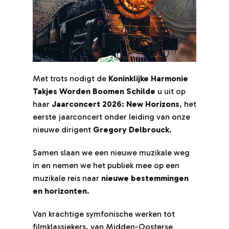
Met trots nodigt de
Koninklijke Harmonie
Me
Takjes Worden Boomen Schilde
u uit op
Ta
haar
Jaarconcert 2026: New Horizons
, het
ha
eerste jaarconcert onder leiding van onze
ee
nieuwe dirigent
Gregory Delbrouck
.
ni
Samen slaan we een nieuwe muzikale weg
Sa
in en nemen we het publiek mee op een
in
muzikale reis naar
nieuwe bestemmingen
mu
en horizonten
.
en
Van krachtige symfonische werken tot
Va
filmklassiekers, van Midden-Oosterse
fi