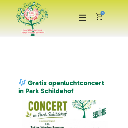
0
Gratis openluchtconcert
N
in Park Schildehof
2