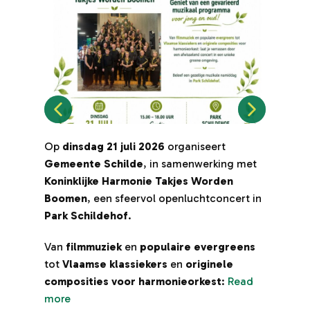
Op
dinsdag 21 juli 2026
organiseert
Me
Gemeente Schilde
, in samenwerking met
Ta
Koninklijke Harmonie Takjes Worden
ha
Boomen
, een sfeervol openluchtconcert in
ee
Park Schildehof
.
ni
Van
filmmuziek
en
populaire evergreens
Sa
tot
Vlaamse klassiekers
en
originele
in
composities voor harmonieorkest
:
Read
Re
more